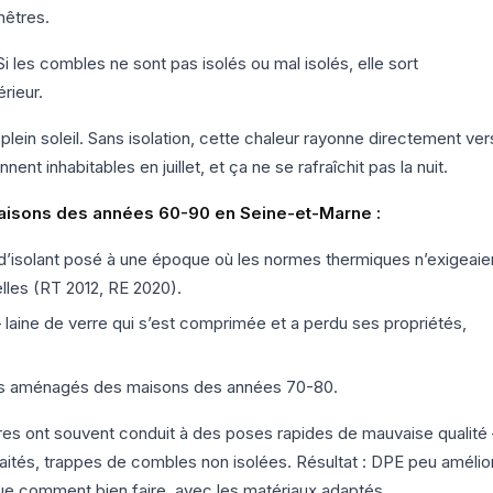
nêtres.
i les combles ne sont pas isolés ou mal isolés, elle sort
rieur.
plein soleil. Sans isolation, cette chaleur rayonne directement ver
nt inhabitables en juillet, et ça ne se rafraîchit pas la nuit.
aisons des années 60-90 en Seine-et-Marne :
’isolant posé à une époque où les normes thermiques n’exigeaie
elles (RT 2012, RE 2020).
— laine de verre qui s’est comprimée et a perdu ses propriétés,
les aménagés des maisons des années 70-80.
res ont souvent conduit à des poses rapides de mauvaise qualité
raités, trappes de combles non isolées. Résultat : DPE peu amélio
ique comment bien faire, avec les matériaux adaptés.