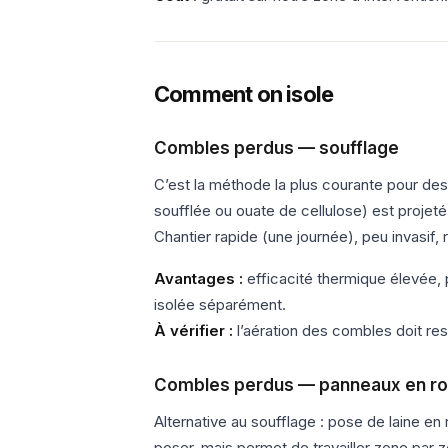
Comment on isole
Combles perdus — soufflage
C’est la méthode la plus courante pour de
soufflée ou ouate de cellulose) est projeté
Chantier rapide (une journée), peu invasif, 
Avantages :
efficacité thermique élevée, 
isolée séparément.
À vérifier :
l’aération des combles doit re
Combles perdus — panneaux en ro
Alternative au soufflage : pose de laine en
poser, mais permet de travailler zone par