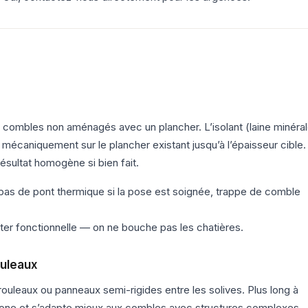
s combles non aménagés avec un plancher. L’isolant (laine minéra
 mécaniquement sur le plancher existant jusqu’à l’épaisseur cible.
résultat homogène si bien fait.
pas de pont thermique si la pose est soignée, trappe de comble
ster fonctionnelle — on ne bouche pas les chatières.
uleaux
 rouleaux ou panneaux semi-rigides entre les solives. Plus long à
 zone et s’adapte mieux aux combles avec structures complexes.