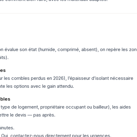
 on évalue son état (humide, comprimé, absent), on repère les zo
its).
ues
 les combles perdus en 2026), l’épaisseur d’isolant nécessaire
e les options avec le gain attendu.
ibles
, type de logement, propriétaire occupant ou bailleur), les aides
mettre le devis — pas après.
inutes.
on. Oui, contactez-nous directement pour les urgences.