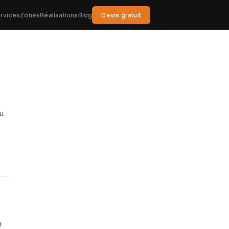
rvices
Zones
Réalisations
Blog
Devis gratuit
u
n