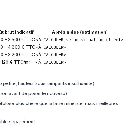
t brut indicatif
Après aides (estimation)
00 – 3 500 € TTC
<À CALCULER selon situation client>
00 – 4 800 € TTC
<À CALCULER>
00 – 3 200 € TTC
<À CALCULER>
– 120 € TTC/m²
<À CALCULER>
p petite, hauteur sous rampants insuffisante)
ou non avant de poser le nouveau)
lulose plus chère que la laine minérale, mais meilleures
omble séparément