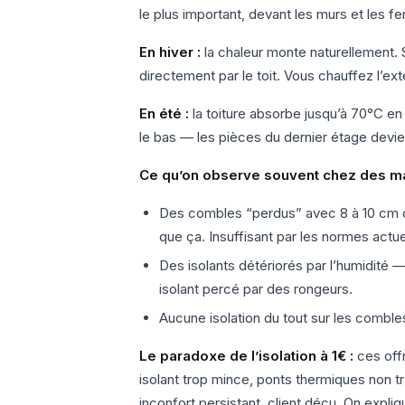
le plus important, devant les murs et les fe
En hiver :
la chaleur monte naturellement. S
directement par le toit. Vous chauffez l’exté
En été :
la toiture absorbe jusqu’à 70°C en 
le bas — les pièces du dernier étage devienne
Ce qu’on observe souvent chez des m
Des combles “perdus” avec 8 à 10 cm d
que ça. Insuffisant par les normes actu
Des isolants détériorés par l’humidité 
isolant percé par des rongeurs.
Aucune isolation du tout sur les comb
Le paradoxe de l’isolation à 1€ :
ces off
isolant trop mince, ponts thermiques non t
inconfort persistant, client déçu. On expl