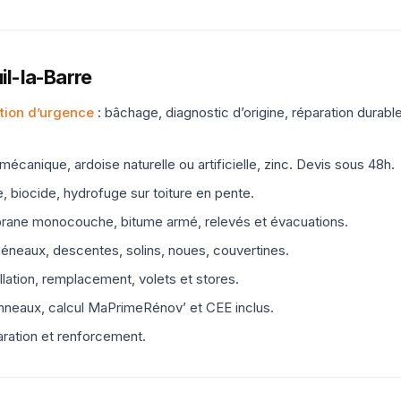
il-la-Barre
ntion d’urgence
: bâchage, diagnostic d’origine, réparation durable
e mécanique, ardoise naturelle ou artificielle, zinc. Devis sous 48h.
, biocide, hydrofuge sur toiture en pente.
ane monocouche, bitume armé, relevés et évacuations.
héneaux, descentes, solins, noues, couvertines.
allation, remplacement, volets et stores.
nneaux, calcul MaPrimeRénov’ et CEE inclus.
paration et renforcement.