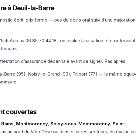
e à Deuil-la-Barre
ostic écrit, prix ferme — pas de devis oral suivi d’une majoration
atsApp au 06 85 70 44 18 : on évalue la situation et on intervient
ttendre.
attestation d’assurance décennale avant de signer. Pas après.
a-Barre (95), Noisy-le-Grand (93), Trilport (77) — la même équip
commune.
t couvertes
-Bains
,
Montmorency
,
Soisy-sous-Montmorency
,
Saint-
 plus au nord du Val-d’Oise ou dans d’autres secteurs, on évalue au