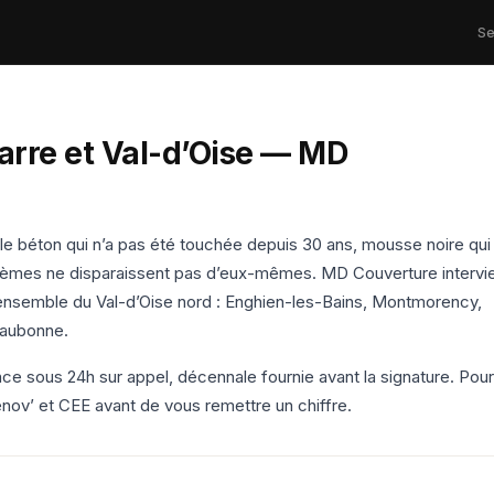
Se
arre et Val-d’Oise — MD
tuile béton qui n’a pas été touchée depuis 30 ans, mousse noire qui
roblèmes ne disparaissent pas d’eux-mêmes. MD Couverture intervi
’ensemble du Val-d’Oise nord : Enghien-les-Bains, Montmorency,
Eaubonne.
nce sous 24h sur appel, décennale fournie avant la signature. Pour
énov’ et CEE avant de vous remettre un chiffre.