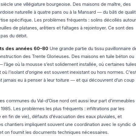
 siècle une villégiature bourgeoise. Des maisons de maître, des
rdoise naturelle à quatre pans ou à la Mansard — du bâti de quali
rtise spécifique. Les problèmes fréquents : solins décollés autour
lles de platanes, arêtiers et faîtages à rejointoyer. Ce sont des
pas du débit.
ents des années 60–80
Une grande partie du tissu pavillonnaire d
struction des Trente Glorieuses. Des maisons en tuile béton ou
— l’âge où la mousse s’est solidement installée, où certaines tuile
où l’isolant d’origine est souvent inexistant ou hors normes. C’est
ont jamais eu à penser à leur toiture — et qui découvrent d’un coup
es communes du Val-d’Oise nord ont aussi leur part d’immeubles
 1985. Les problèmes les plus fréquents : infiltrations par les
en fin de vie), défauts d’évacuation des eaux pluviales, et
s chantiers impliquent souvent une coordination avec le syndic d
et on fournit les documents techniques nécessaires.