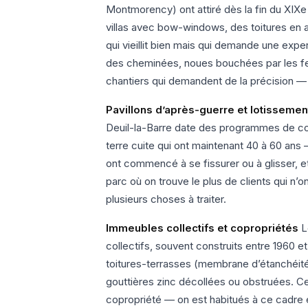
Montmorency) ont attiré dès la fin du XIXe
villas avec bow-windows, des toitures en a
qui vieillit bien mais qui demande une expe
des cheminées, noues bouchées par les feui
chantiers qui demandent de la précision — 
Pavillons d’après-guerre et lotissem
Deuil-la-Barre date des programmes de con
terre cuite qui ont maintenant 40 à 60 ans 
ont commencé à se fissurer ou à glisser, et 
parc où on trouve le plus de clients qui n’
plusieurs choses à traiter.
Immeubles collectifs et copropriétés
L
collectifs, souvent construits entre 1960 et
toitures-terrasses (membrane d’étanchéité 
gouttières zinc décollées ou obstruées. Ce
copropriété — on est habitués à ce cadre 