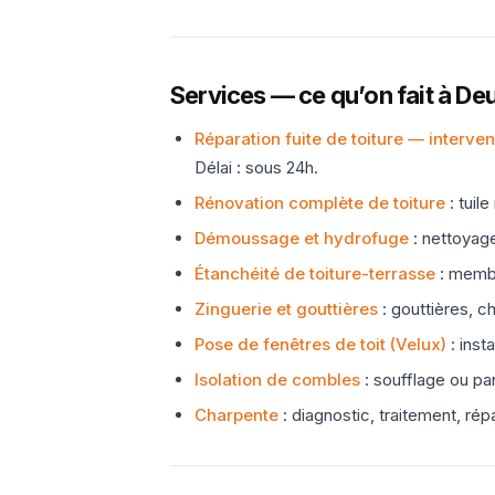
Services — ce qu’on fait à Deu
Réparation fuite de toiture — interve
Délai : sous 24h.
Rénovation complète de toiture
: tuil
Démoussage et hydrofuge
: nettoyage
Étanchéité de toiture-terrasse
: membr
Zinguerie et gouttières
: gouttières, c
Pose de fenêtres de toit (Velux)
: inst
Isolation de combles
: soufflage ou pa
Charpente
: diagnostic, traitement, ré