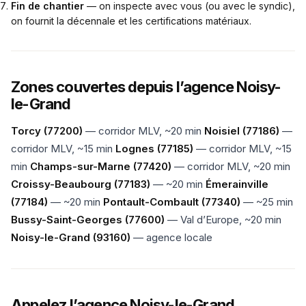
Fin de chantier
— on inspecte avec vous (ou avec le syndic),
on fournit la décennale et les certifications matériaux.
Zones couvertes depuis l’agence Noisy-
le-Grand
Torcy (77200)
— corridor MLV, ~20 min
Noisiel (77186)
—
corridor MLV, ~15 min
Lognes (77185)
— corridor MLV, ~15
min
Champs-sur-Marne (77420)
— corridor MLV, ~20 min
Croissy-Beaubourg (77183)
— ~20 min
Émerainville
(77184)
— ~20 min
Pontault-Combault (77340)
— ~25 min
Bussy-Saint-Georges (77600)
— Val d’Europe, ~20 min
Noisy-le-Grand (93160)
— agence locale
Appelez l’agence Noisy-le-Grand