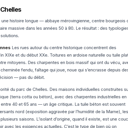
 Chelles
 a une histoire longue — abbaye mérovingienne, centre bourgeois 
ire massive dans les années 50 à 80. Le résultat : des typologie
solutions.
ennes
Les rues autour du centre historique concentrent des
in XIXe et du début XXe. Toitures en ardoise naturelle ou tuile pla
tre mitoyens. Des charpentes en bois massif qui ont du vécu, av
 cheminée fendu, faîtage qui joue, noue qui s’encrasse depuis de
cision — pas du débit.
orité du parc de Chelles. Des maisons individuelles construites s
que (terra cotta ou béton), avec des charpentes industrielles en
i entre 40 et 65 ans — un âge critique. La tuile béton est souvent
versants nord (exposition aggravée par l’humidité de la Marne), le
usieurs saisons. L’isolant d’origine, quand il existe, est une cou
voir avec les exigences actuelles. C’est le type de bien où on