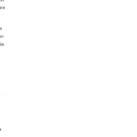
ire
te
on
ale
e