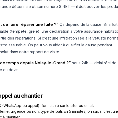
urance décennale et son numéro SIRET — il doit pouvoir les produ
 de faire réparer une fuite ?”
Ça dépend de la cause. Si la fui
fiable (tempête, grêle), une déclaration à votre assurance habitati
tie des réparations. Si c’est une infiltration liée à la vétusté norm
nistre assurable. On peut vous aider à qualifier la cause pendant
nclut dans notre rapport de visite.
n de temps depuis Noisy-le-Grand ?”
sous 24h — délai réel de
e du devis.
ppel au chantier
(WhatsApp ou appel), formulaire sur le site, ou email.
me, urgence ou non, type de bâti. En 5 minutes, on sait si c’est un
 à planifier.