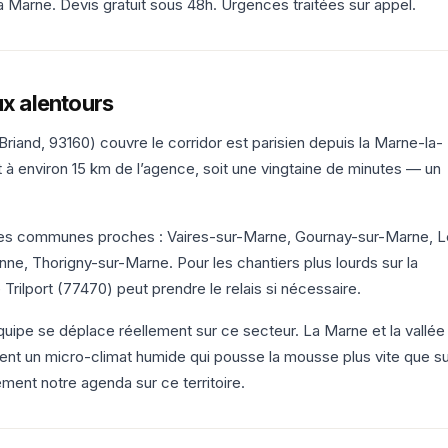
e la Marne. Devis gratuit sous 48h. Urgences traitées sur appel.
ux alentours
riand, 93160) couvre le corridor est parisien depuis la Marne-la-
t à environ 15 km de l’agence, soit une vingtaine de minutes — un
t les communes proches : Vaires-sur-Marne, Gournay-sur-Marne, L
ne, Thorigny-sur-Marne. Pour les chantiers plus lourds sur la
rilport (77470) peut prendre le relais si nécessaire.
équipe se déplace réellement sur ce secteur. La Marne et la vallée
ent un micro-climat humide qui pousse la mousse plus vite que su
ement notre agenda sur ce territoire.