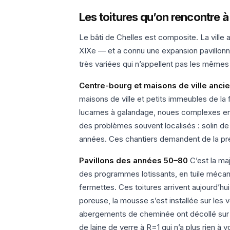
Les toitures qu’on rencontre à
Le bâti de Chelles est composite. La ville
XIXe — et a connu une expansion pavillonna
très variées qui n’appellent pas les mêmes 
Centre-bourg et maisons de ville anci
maisons de ville et petits immeubles de la f
lucarnes à galandage, noues complexes en
des problèmes souvent localisés : solin de
années. Ces chantiers demandent de la pré
Pavillons des années 50–80
C’est la maj
des programmes lotissants, en tuile mécani
fermettes. Ces toitures arrivent aujourd’hu
poreuse, la mousse s’est installée sur les 
abergements de cheminée ont décollé sur pl
de laine de verre à R=1 qui n’a plus rien à 