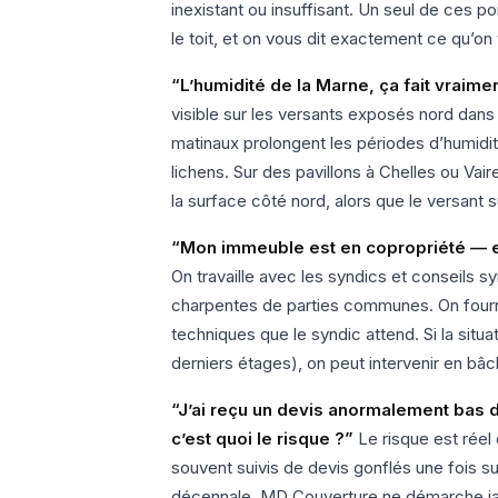
inexistant ou insuffisant. Un seul de ces po
le toit, et on vous dit exactement ce qu’on 
“L’humidité de la Marne, ça fait vraime
visible sur les versants exposés nord dans 
matinaux prolongent les périodes d’humidi
lichens. Sur des pavillons à Chelles ou Vai
la surface côté nord, alors que le versant 
“Mon immeuble est en copropriété — e
On travaille avec les syndics et conseils sy
charpentes de parties communes. On fourni
techniques que le syndic attend. Si la situa
derniers étages), on peut intervenir en bâ
“J’ai reçu un devis anormalement bas d
c’est quoi le risque ?”
Le risque est réel
souvent suivis de devis gonflés une fois s
décennale. MD Couverture ne démarche jam