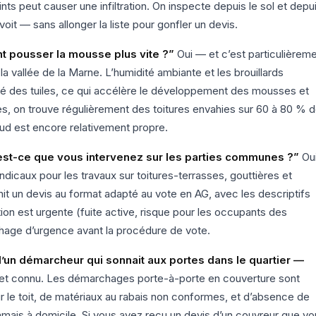
ints peut causer une infiltration. On inspecte depuis le sol et depu
voit — sans allonger la liste pour gonfler un devis.
nt pousser la mousse plus vite ?”
Oui — et c’est particulièrem
la vallée de la Marne. L’humidité ambiante et les brouillards
té des tuiles, ce qui accélère le développement des mousses et
res, on trouve régulièrement des toitures envahies sur 60 à 80 % 
sud est encore relativement propre.
st-ce que vous intervenez sur les parties communes ?”
Oui
ndicaux pour les travaux sur toitures-terrasses, gouttières et
t un devis au format adapté au vote en AG, avec les descriptifs
tion est urgente (fuite active, risque pour les occupants des
chage d’urgence avant la procédure de vote.
’un démarcheur qui sonnait aux portes dans le quartier —
 et connu. Les démarchages porte-à-porte en couverture sont
ur le toit, de matériaux au rabais non conformes, et d’absence de
ais à domicile. Si vous avez reçu un devis d’un couvreur que vo