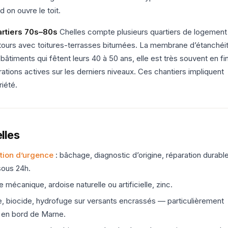
 on ouvre le toit.
artiers 70s–80s
Chelles compte plusieurs quartiers de logement
 tours avec toitures-terrasses bitumées. La membrane d’étanchéi
bâtiments qui fêtent leurs 40 à 50 ans, elle est très souvent en fi
rations actives sur les derniers niveaux. Ces chantiers impliquent
iété.
lles
ntion d’urgence
: bâchage, diagnostic d’origine, réparation durable
 sous 24h.
 mécanique, ardoise naturelle ou artificielle, zinc.
e, biocide, hydrofuge sur versants encrassés — particulièrement
d en bord de Marne.