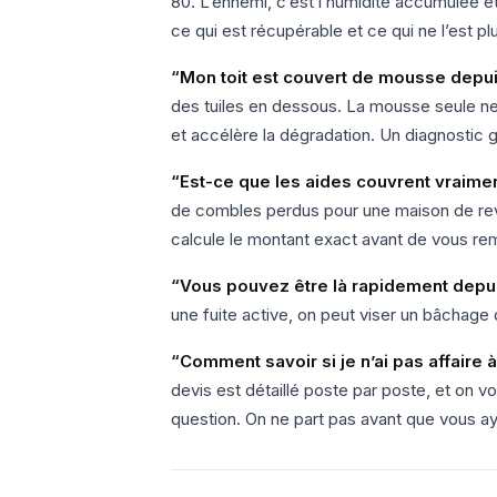
80. L’ennemi, c’est l’humidité accumulée e
ce qui est récupérable et ce qui ne l’est pl
“Mon toit est couvert de mousse depui
des tuiles en dessous. La mousse seule ne 
et accélère la dégradation. Un diagnostic g
“Est-ce que les aides couvrent vraiment
de combles perdus pour une maison de rev
calcule le montant exact avant de vous rem
“Vous pouvez être là rapidement depui
une fuite active, on peut viser un bâchage
“Comment savoir si je n’ai pas affaire à
devis est détaillé poste par poste, et on v
question. On ne part pas avant que vous 