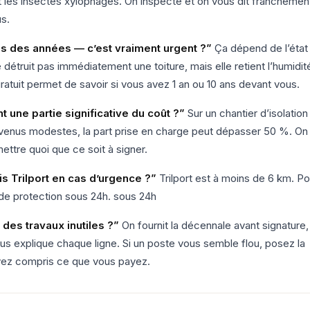
t les insectes xylophages. On inspecte et on vous dit franchemen
us.
s des années — c’est vraiment urgent ?”
Ça dépend de l’état
détruit pas immédiatement une toiture, mais elle retient l’humidit
ratuit permet de savoir si vous avez 1 an ou 10 ans devant vous.
 une partie significative du coût ?”
Sur un chantier d’isolation
enus modestes, la part prise en charge peut dépasser 50 %. On
ettre quoi que ce soit à signer.
s Trilport en cas d’urgence ?”
Trilport est à moins de 6 km. Po
 de protection sous 24h. sous 24h
 des travaux inutiles ?”
On fournit la décennale avant signature,
ous explique chaque ligne. Si un poste vous semble flou, posez la
ayez compris ce que vous payez.