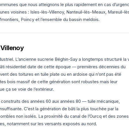
 communes que nous atteignons le plus rapidement en cas d’urgen
es voisines : Isles-lès-Villenoy, Nanteuil-lès-Meaux, Mareuil-lè
ontiers, Poincy et l’ensemble du bassin meldois.
 Villenoy
ustriel. L’ancienne sucrerie Béghin-Say a longtemps structuré la 
bâti résidentiel date de cette époque — premières décennies du
nt des toitures en tuile plate ou en ardoise qui n’ont pas été
es bois massif de cette génération sont robustes mais leur
e ça se voie de l’extérieur.
ns construits des années 60 aux années 80 — tuile mécanique,
nsuffisante. C’est la génération de bâti la plus touchée par la
 combles non isolés. La proximité du canal de l’Ourcq et des zones
s, notamment sur les versants exposés au nord.