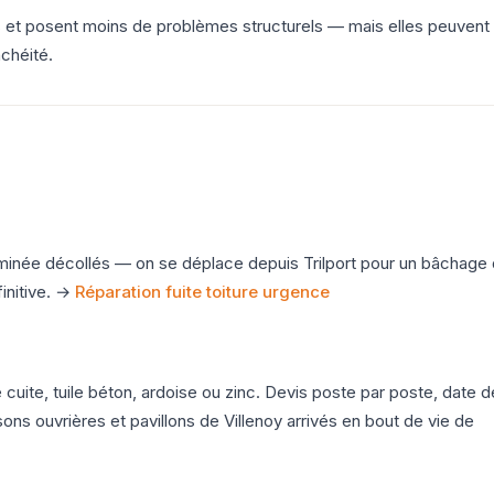
s et posent moins de problèmes structurels — mais elles peuvent
nchéité.
heminée décollés — on se déplace depuis Trilport pour un bâchage
finitive. →
Réparation fuite toiture urgence
cuite, tuile béton, ardoise ou zinc. Devis poste par poste, date d
sons ouvrières et pavillons de Villenoy arrivés en bout de vie de