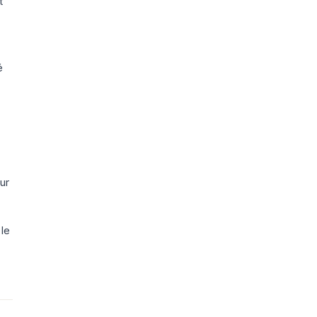
t
é
ur
 le