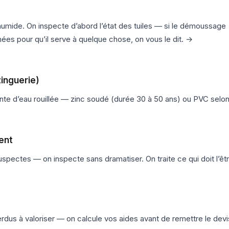
humide. On inspecte d’abord l’état des tuiles — si le démoussage
bîmées pour qu’il serve à quelque chose, on vous le dit. →
zinguerie)
e d’eau rouillée — zinc soudé (durée 30 à 50 ans) ou PVC selon
ent
spectes — on inspecte sans dramatiser. On traite ce qui doit l’êtr
rdus à valoriser — on calcule vos aides avant de remettre le devi