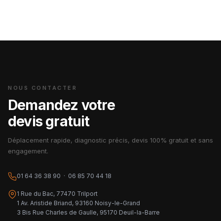
NOUS CONTACTER
Demandez votre
devis gratuit
Déplacement rapide, diagnostic précis, devis 100% gratuit et sans
engagement.
01 64 36 38 90 · 06 85 70 44 18
1 Rue du Bac, 77470 Trilport
1 Av. Aristide Briand, 93160 Noisy-le-Grand
3 Bis Rue Charles de Gaulle, 95170 Deuil-la-Barre