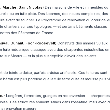
, Marché, Saint Nicolas)
Des maisons de ville et immeubles du
relle ou en tuile plate. Des lucarnes, des noues complexes, des
r lire avant de toucher. Le Programme de rénovation du cœur de vil
e chantiers sur ces typologies — et certains bâtiments classés
itectes des Bâtiments de France.
auval, Dunant, Foch-Roosevelt)
Construits des années 50 aux
en tuile mécanique classique avec des charpentes industrielles en
nte sur Meaux — et la plus susceptible d’avoir des isolants
 de teinte ardoise, parfois ardoise artificielle. Ces toitures sont
e béton est plus poreuse que la tuile terre cuite et mousse plus vi
our
Longères, fermettes, granges en reconversion — charpentes
ardoise. Des structures souvent saines dans l’ossature, mais avec 
ns rénovation majeure.