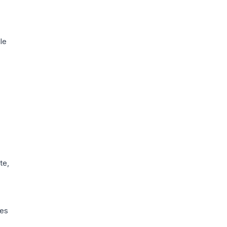
le
te,
des