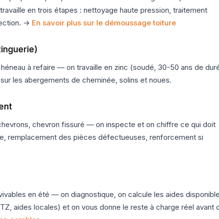
n travaille en trois étapes : nettoyage haute pression, traitement
tection. →
En savoir plus sur le démoussage toiture
zinguerie)
héneau à refaire — on travaille en zinc (soudé, 30-50 ans de dur
si sur les abergements de cheminée, solins et noues.
ent
chevrons, chevron fissuré — on inspecte et on chiffre ce qui doit
icide, remplacement des pièces défectueuses, renforcement si
ivables en été — on diagnostique, on calcule les aides disponibl
, aides locales) et on vous donne le reste à charge réel avant 