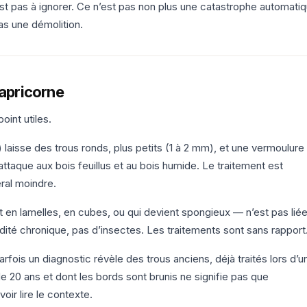
 pas à ignorer. Ce n’est pas non plus une catastrophe automati
as une démolition.
capricorne
int utiles.
) laisse des trous ronds, plus petits (1 à 2 mm), et une vermoulure
attaque aux bois feuillus et au bois humide. Le traitement est
éral moindre.
t en lamelles, en cubes, ou qui devient spongieux — n’est pas lié
ité chronique, pas d’insectes. Les traitements sont sans rapport
rfois un diagnostic révèle des trous anciens, déjà traités lors d’u
e 20 ans et dont les bords sont brunis ne signifie pas que
avoir lire le contexte.