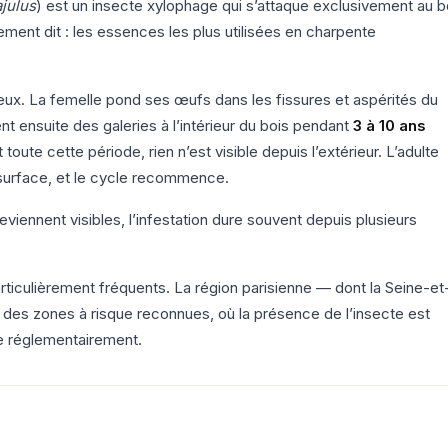
julus
) est un insecte xylophage qui s’attaque exclusivement au b
ment dit : les essences les plus utilisées en charpente
dieux. La femelle pond ses œufs dans les fissures et aspérités du
nt ensuite des galeries à l’intérieur du bois pendant
3 à 10 ans
oute cette période, rien n’est visible depuis l’extérieur. L’adulte
n surface, et le cycle recommence.
iennent visibles, l’infestation dure souvent depuis plusieurs
articulièrement fréquents. La région parisienne — dont la Seine-et
e des zones à risque reconnues, où la présence de l’insecte est
e réglementairement.