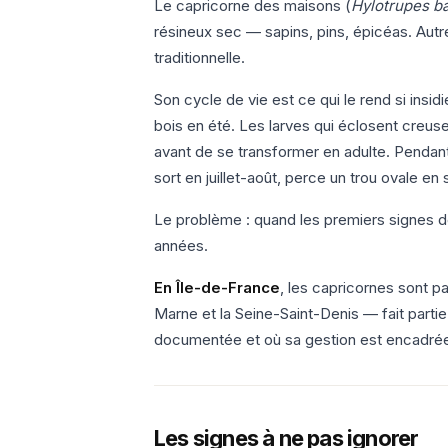
Le capricorne des maisons (
Hylotrupes ba
résineux sec — sapins, pins, épicéas. Autre
traditionnelle.
Son cycle de vie est ce qui le rend si insi
bois en été. Les larves qui éclosent creuse
avant de se transformer en adulte. Pendant t
sort en juillet-août, perce un trou ovale e
Le problème : quand les premiers signes dev
années.
En Île-de-France
, les capricornes sont p
Marne et la Seine-Saint-Denis — fait parti
documentée et où sa gestion est encadré
Les signes à ne pas ignorer