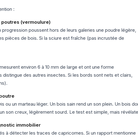
ntion :
es poutres (vermoulure)
en progression poussent hors de leurs galeries une poudre légère,
s pièces de bois. Si la sciure est fraîche (pas incrustée de
ls mesurent environ 6 à 10 mm de large et ont une forme
 distingue des autres insectes. Si les bords sont nets et clairs,
ns).
poutre
is ou un marteau léger. Un bois sain rend un son plein. Un bois do
d un son creux, légèrement sourd. Le test est simple, mais révélate
gnostic immobilier
s à détecter les traces de capricornes. Si un rapport mentionne