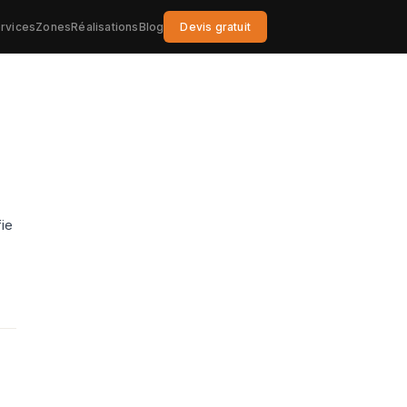
rvices
Zones
Réalisations
Blog
Devis gratuit
ie