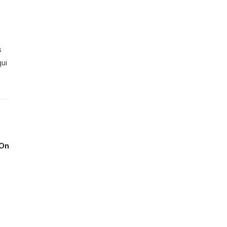
e
s
qui
On